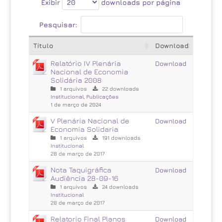
Exibir
downloads por página
Pesquisar:
Título
Download
Relatório IV Plenária
Download
Nacional de Economia
Solidária 2008
1 arquivos
22 downloads
Institucional
,
Publicações
1 de março de 2024
V Plenária Nacional de
Download
Economia Solidaria
1 arquivos
191 downloads
Institucional
28 de março de 2017
Nota Taquigráfica
Download
Audiência 28-09-16
1 arquivos
24 downloads
Institucional
28 de março de 2017
Relatorio Final Planos
Download