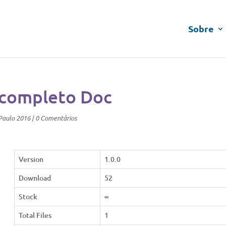
Sobre
ncompleto Doc
Paulo 2016
|
0 Comentários
Version
1.0.0
Download
52
Stock
∞
Total Files
1