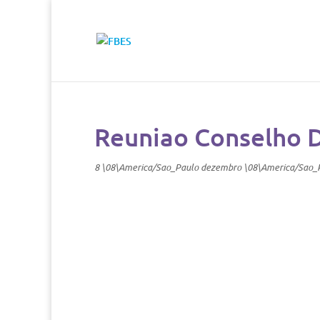
Reuniao Conselho 
8 \08\America/Sao_Paulo dezembro \08\America/Sao_