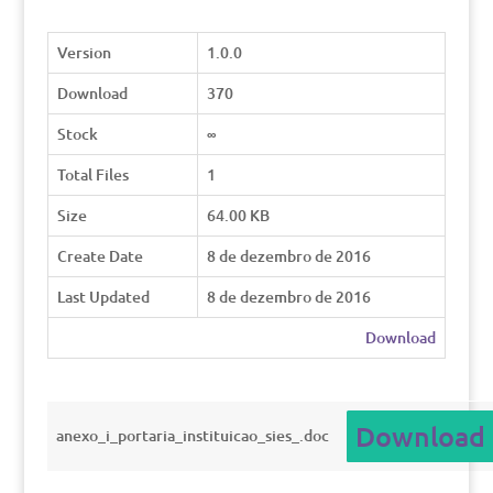
Version
1.0.0
Download
370
Stock
∞
Total Files
1
Size
64.00 KB
Create Date
8 de dezembro de 2016
Last Updated
8 de dezembro de 2016
Download
Download
anexo_i_portaria_instituicao_sies_.doc