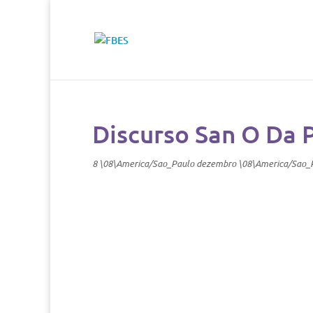
Discurso San O Da 
8 \08\America/Sao_Paulo dezembro \08\America/Sao_