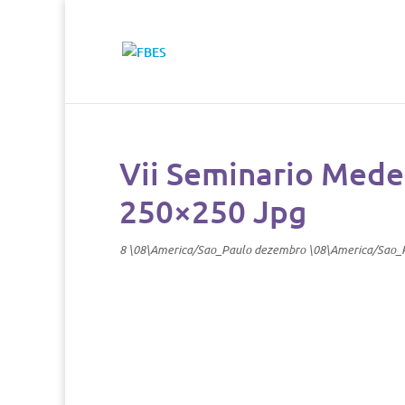
Vii Seminario Mede
250×250 Jpg
8 \08\America/Sao_Paulo dezembro \08\America/Sao_