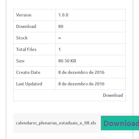
Version
1.0.0
Download
80
Stock
∞
Total Files
1
Size
80.50 KB
Create Date
8 de dezembro de 2016
Last Updated
8 de dezembro de 2016
Download
Downloa
calendario_plenarias_estaduais_e_08.xls