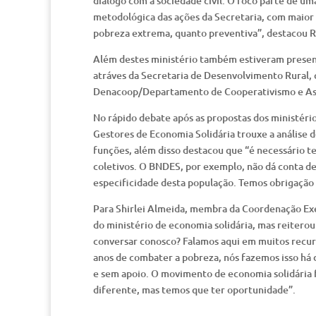
diálogo com a sociedade civil. O foco parte de 
metodológica das ações da Secretaria, com maior
pobreza extrema, quanto preventiva”, destacou 
Além destes ministério também estiveram presen
atráves da Secretaria de Desenvolvimento Rural, 
Denacoop/Departamento de Cooperativismo e Asso
No rápido debate após as propostas dos ministér
Gestores de Economia Solidária trouxe a análise 
funções, além disso destacou que “é necessário
coletivos. O BNDES, por exemplo, não dá conta de
especificidade desta população. Temos obrigação
Para Shirlei Almeida, membra da Coordenação Exe
do ministério de economia solidária, mas reiterou
conversar conosco? Falamos aqui em muitos recu
anos de combater a pobreza, nós fazemos isso há 
e sem apoio. O movimento de economia solidária 
diferente, mas temos que ter oportunidade”.