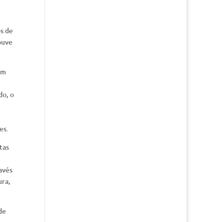
s de
ouve
em
do, o
es.
tas
avés
ura,
de