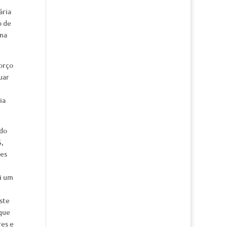
ária
o de
ema
forço
uar
ia
 do
S,
ces
i um
ste
 que
res e