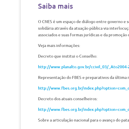
Saiba mais
O CNES é um espaço de diálogo entre governo e s
solidária através da atuação pública via interloc
associados e suas formas jurídicas e da promoção d
Veja mais informações:
Decreto que institui o Conselho:
http://www.planalto.gov.br/ccivil_03/_Ato200
Representação do FBES e preparativos da última 
http://www.fbes.org.br/index.php?option=com
Decreto dos atuais conselheiros:
http://www.fbes.org.br/index.php?option=co
Sobre a articulação nacional para o avanço do pat