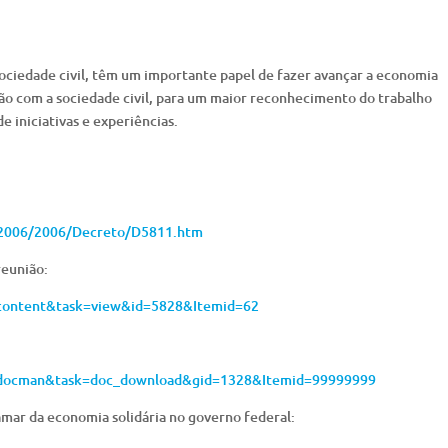
ociedade civil, têm um importante papel de fazer avançar a economia
ução com a sociedade civil, para um maior reconhecimento do trabalho
e iniciativas e experiências.
4-2006/2006/Decreto/D5811.htm
reunião:
_content&task=view&id=5828&Itemid=62
m_docman&task=doc_download&gid=1328&Itemid=99999999
amar da economia solidária no governo federal: