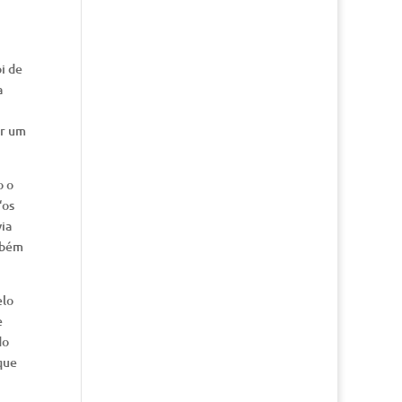
i de
a
or um
o o
“os
ia
mbém
elo
e
do
que