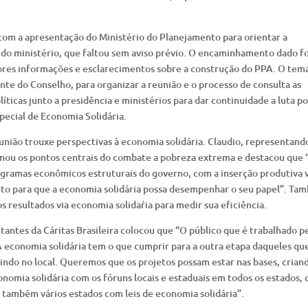
com a apresentação do Ministério do Planejamento para orientar a
 do ministério, que faltou sem aviso prévio. O encaminhamento dado fo
iores informações e esclarecimentos sobre a construção do PPA. O tem
e do Conselho, para organizar a reunião e o processo de consulta as
íticas junto a presidência e ministérios para dar continuidade a luta p
pecial de Economia Solidária.
união trouxe perspectivas à economia solidária. Claudio, representand
mou os pontos centrais do combate a pobreza extrema e destacou que 
ramas econômicos estruturais do governo, com a inserção produtiva v
rto para que a economia solidária possa desempenhar o seu papel”. Ta
s resultados via economia solidaŕia para medir sua eficiência.
tantes da Cáritas Brasileira colocou que “O público que é trabalhado p
A economia solidária tem o que cumprir para a outra etapa daqueles qu
indo no local. Queremos que os projetos possam estar nas bases, crian
nomia solidária com os fóruns locais e estaduais em todos os estados, 
á também vários estados com leis de economia solidária”.