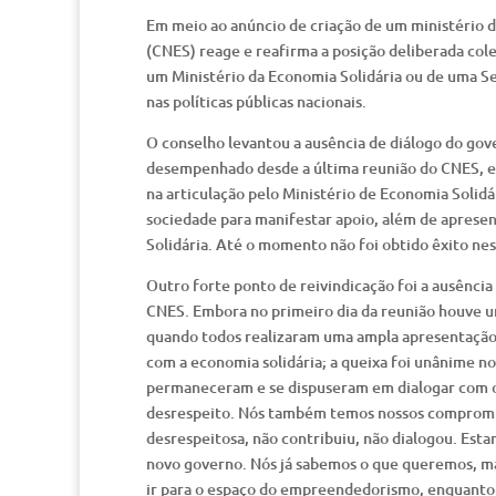
Em meio ao anúncio de criação de um ministério 
(CNES) reage e reafirma a posição deliberada cole
um Ministério da Economia Solidária ou de uma Sec
nas políticas públicas nacionais.
O conselho levantou a ausência de diálogo do gove
desempenhado desde a última reunião do CNES, e
na articulação pelo Ministério de Economia Solidár
sociedade para manifestar apoio, além de aprese
Solidária. Até o momento não foi obtido êxito ne
Outro forte ponto de reivindicação foi a ausência
CNES. Embora no primeiro dia da reunião houve 
quando todos realizaram uma ampla apresentação 
com a economia solidária; a queixa foi unânime n
permaneceram e se dispuseram em dialogar com os 
desrespeito. Nós também temos nossos compromis
desrespeitosa, não contribuiu, não dialogou. Est
novo governo. Nós já sabemos o que queremos, mas
ir para o espaço do empreendedorismo, enquanto 