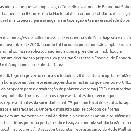
das micro e pequenas empresas, o Conselho Nacional de Economia Solid
tivamente na II Conferência Nacional de Economia Solidária, de criaçã
retaria Especial, para avançar na articulação e transversalidade do t
rno com as/os trabalhadoras/es de economia solidária, haja visto o es
m novembro de 2010, quando foi formada uma comissão ampla para at
ia. Tal comissão solicitou audiência com a presidenta, mobilizou a
ntar um documento propositivo por uma Secretaria Especial de Econom
ste diálogo com a presidenta Dilma.
 de diálogo do governo com a sociedade civil durante a própria reunião
um bom quórum das representações dos ministérios que compõe o CNE
da proposta para a erradicação da pobreza extrema (EPE) e as interfa
o segundo dia. Poucos foram os representantes do governo que
representantes da sociedade civil. “Aqui é um local de escuta, há aqu
sos e estamos aqui. Ontem o Ministro Lupi se colocou de forma
amos em um momento crucial de definir o peso da economia solidária ne
 insistimos por uma posição sobre isso, a economia solidária não tem
local institucional”. Destacou Graciete, representante da Rede Mulhe