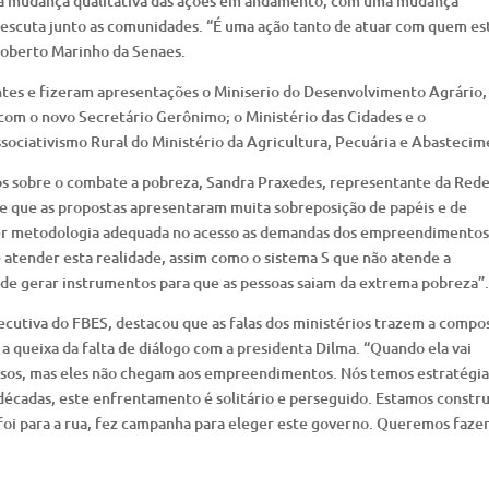
uma mudança qualitativa das ações em andamento, com uma mudança
 escuta junto as comunidades. “É uma ação tanto de atuar com quem es
Roberto Marinho da Senaes.
tes e fizeram apresentações o Miniserio do Desenvolvimento Agrário,
com o novo Secretário Gerônimo; o Ministério das Cidades e o
ciativismo Rural do Ministério da Agricultura, Pecuária e Abastecim
ios sobre o combate a pobreza, Sandra Praxedes, representante da Red
de que as propostas apresentaram muita sobreposição de papéis e de
 ter metodologia adequada no acesso as demandas dos empreendimentos
 atender esta realidade, assim como o sistema S que não atende a
 de gerar instrumentos para que as pessoas saiam da extrema pobreza”.
cutiva do FBES, destacou que as falas dos ministérios trazem a compo
 a queixa da falta de diálogo com a presidenta Dilma. “Quando ela vai
rsos, mas eles não chegam aos empreendimentos. Nós temos estratégia
décadas, este enfrentamento é solitário e perseguido. Estamos constr
foi para a rua, fez campanha para eleger este governo. Queremos faze