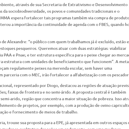
mbiente, através de sua Secretaria de Extrativismo e Desenvolvimento
s da sociobiodiversidade, os povos e comunidades tradicionais e o
O MMA espera fortalecer tais programas também via compra de produto
iterou a importância da continuidade de agenda com o FBES, quando h
 de Alexandre: “o público com quem trabalhamos já é excluído, estão 
estoques pesqueiros. Queremos atuar com duas estratégias: viabilizar
ia PAA e Pnae; e ter estrutura específica para o peixe chegar ao merca
nfra-estrutura com unidades de beneficiamento que funcionem”. A meta
reçam regulamente peixes na merenda escolar, sem haver uma
em parceria com o MEC, irão fortalecer a alfabetização com os pescador
acional, representado por Diogo, destacou as regiões de atuação previs
es; faixas de fronteira e no semi-árido. A proposta central é também
 semi-arido, região que concentra a maior situação de pobreza. Isso atr
olvimento de projetos, por exemplo, com a produção de ovino capricult
itação e fornecimento de meios de trabalho.
ria, trouxe sua proposta para a EPE, já apresentada em outros espaços 