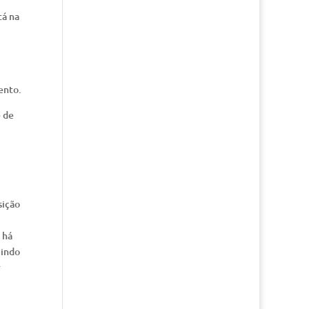
tá na
ento.
e de
sição
 há
uindo
r