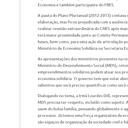
Economia e também participante do FBES.
A pauta do Plano Plurianual (2012-2015) contava 
elaboração, mas ficou prejudicada com a ausência
realizar reunião extraordinária do CNES após ma
terá maior proximidade junto ao Comite Permanent
bases, bem como, para uma ação de articulação pol
Ministério de Economia Solidária ou Secretaria Es
As apresentações dos ministérios presentes na re
Ministério do Desenvlvimento Social (MDS), reto
empreendimentos solidários podem atuar nos prog
economia solidária. O governo tem que estar abe
salientou que será preciso quantificar como será o
Dialogando no tema, a Irmã Lourdes Dill, represen
MDS precisa ter respeito, incluído como sujeito. 
saem do bolsa família, pensando globalmente e ag
processos. Já temos uma força organizativa da eco
são espaços de organização da sociedade civil e h