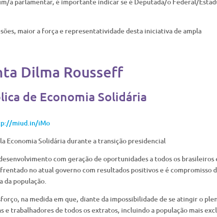
 um/a parlamentar, é importante indicar se é Deputada/o Federal/Estad
ões, maior a força e representatividade desta iniciativa de ampla
nta Dilma Rousseff
lica de Economia Solidária
tp://miud.in/iMo
la Economia Solidária durante a transição presidencial
 desenvolvimento com geração de oportunidades a todos os brasileiros 
enfrentado no atual governo com resultados positivos e é compromisso 
ia da população.
forço, na medida em que, diante da impossibilidade de se atingir o ple
 e trabalhadores de todos os extratos, incluindo a população mais exc