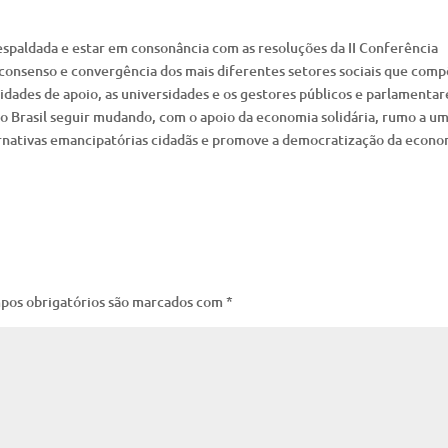
espaldada e estar em consonância com as resoluções da II Conferência
 consenso e convergência dos mais diferentes setores sociais que com
dades de apoio, as universidades e os gestores públicos e parlamentar
o Brasil seguir mudando, com o apoio da economia solidária, rumo a u
rnativas emancipatórias cidadãs e promove a democratização da econo
pos obrigatórios são marcados com
*