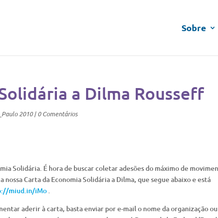
Sobre
Solidária a Dilma Rousseff
_Paulo 2010
|
0 Comentários
ia Solidária. É hora de buscar coletar adesões do máximo de movime
 a nossa Carta da Economia Solidária a Dilma, que segue abaixo e está
p://miud.in/iMo
.
ntar aderir à carta, basta enviar por e-mail o nome da organização ou