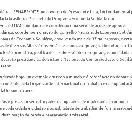
idária – SENAES/MTE, no governo do Presidente Lula, foi fundamental 
ária brasileira. Por meio do Programa Economia Solidária em
vil, a SENAES implantou e coordenou uma série de ações de apoio a
ários, coordenou a criação do Conselho Nacional de Economia Solidár
onais de Economia Solidária, envolvendo mais de 37 mil pessoas, e arti
s de diversos Ministérios em áreas como a segurança alimentar, territ
inclusão produtiva, política de resíduos sólidos e segurança com cidadan
 decreto presidencial, do Sistema Nacional de Comércio Justo e Solidár
 setor.
considerada hoje um exemplo em todo o mundo e é referência no debate 
do no âmbito da Organização Internacional do Trabalho e na implantaç
s latinoamericanos.
idos e precisam ser reforçados e ampliados, de modo que a economia
 a toda cidadã e cidadão a possibilidade de trabalhar de forma associad
 distribuição de renda e preservação ambiental.