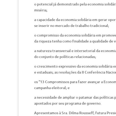
o potencial já demonstrado pela economia solidár
miséria;
a capacidade da economia solidária em gerar opo
se inserir no mercado de trabalho tradicional;
o compromisso da economia solidária em promover 
da riqueza tenha como finalidade a qualidade de v
a natureza transversal e intersetorial da economia
do conjunto de políticas relacionadas;
o crescimento expressivo da economia solidária em
e estaduais; as resoluções da II Conferência Nacio
os “13 Compromissos para fazer avançar a Econom
campanha eleitoral; e
a necessidade de ampliar o patamar das políticas 
apontados por seu programa de governo.
Apresentamos à Sra. Dilma Rousseff, futura Presi