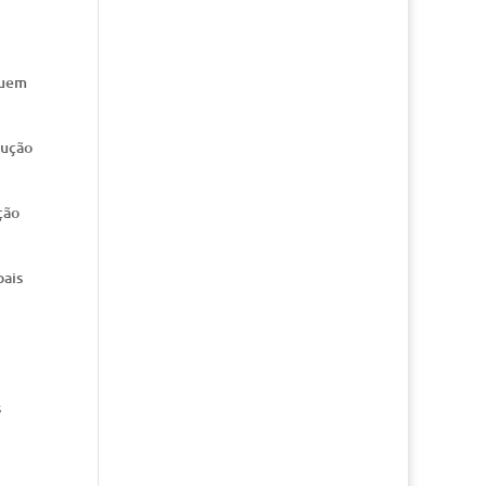
guem
dução
ção
pais
s