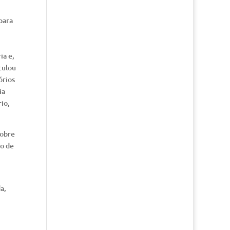
para
ia e,
culou
órios
ia
io,
sobre
ão de
a,