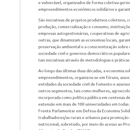
e vulnerável, organizados de forma coletiva geri
empreendimentos econômicos solidários e garanti
São iniciativas de projetos produtivos coletivos, 
produção, comercialização e consumo, instituiçõe
empresas autogestionárias, cooperativas de agricu
outras, que dinamizam as economias locais, garan
preservação ambiental e a conscientização sobre o
sociedade civil e governos democráticos populare
tais iniciativas através de metodologias e prática
Ao longo das últimas duas décadas, a economia so
empreendimentos; organizou-se em fóruns, associ
entidades da sociedade civil de fomento e assess
outros segmentos, tais como mulheres, agroecologi
incorporada como política pública em centenas de
extensão em mais de 100 universidades em todas a
Frente Parlamentar em Defesa da Economia Solidá
trabalhadores/as rurais e urbanos para promoção 
nutricional, sobretudo, por meio do acesso ao Pr