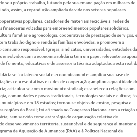
ndo seu próprio trabalho, lutando pela sua emancipação em milhares de
ndo, assim, a reprodução ampliada da vida nos setores populares.
cooperativas populares, catadores de materiais recicláveis, redes de
s financeiras voltadas para empreendimentos populares solidários,
ltura familiar e agroecologia, cooperativas de prestação de serviços, 
tem trabalho digno e renda às famílias envolvidas, e promovem a
 consumo responsável. Igrejas, sindicatos, universidades, entidades da
s envolvidos com a economia solidária têm um papel relevante ao apoi
s de fomento, educativas e de assessoria técnica adaptadas a esta realid
lidária se fortaleceu social e economicamente: ampliou sua base de
ações representativas e redes de cooperação; ampliou a quantidade d
oria; articulou-se com o movimento sindical; estabeleceu relações com
a, comunidades e povos tradicionais, tecnologias sociais e cultura; fo
 municípios e em 18 estados; tornou-se objeto de ensino, pesquisa e
s regiões do Brasil; foi afirmada no Congresso Nacional com a criação 
ria; tem servido como estratégia de organização coletiva de
do desenvolvimento territorial sustentável e de segurança alimentar e
ograma de Aquisição de Alimentos (PAA) e à Política Nacional de