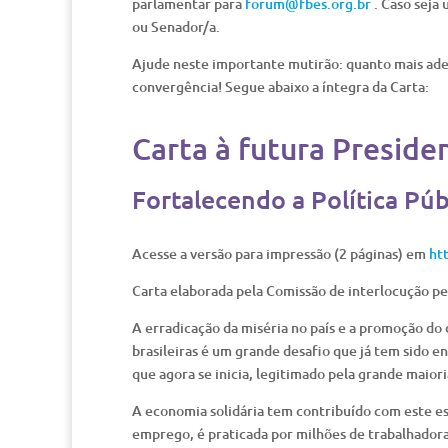
parlamentar para
forum@fbes.org.br
. Caso seja
ou Senador/a.
Ajude neste importante mutirão: quanto mais ades
convergência! Segue abaixo a íntegra da Carta:
Carta à futura Preside
Fortalecendo a Política Púb
Acesse a versão para impressão (2 páginas) em
ht
Carta elaborada pela Comissão de interlocução pe
A erradicação da miséria no país e a promoção do
brasileiras é um grande desafio que já tem sido 
que agora se inicia, legitimado pela grande maior
A economia solidária tem contribuído com este es
emprego, é praticada por milhões de trabalhadoras