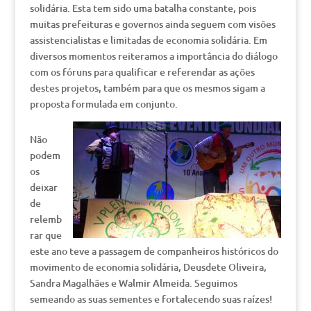
solidária. Esta tem sido uma batalha constante, pois
muitas prefeituras e governos ainda seguem com visões
assistencialistas e limitadas de economia solidária. Em
diversos momentos reiteramos a importância do diálogo
com os fóruns para qualificar e referendar as ações
destes projetos, também para que os mesmos sigam a
proposta formulada em conjunto.
Não
podem
os
deixar
de
relemb
rar que
este ano teve a passagem de companheiros históricos do
movimento de economia solidária, Deusdete Oliveira,
Sandra Magalhães e Walmir Almeida. Seguimos
semeando as suas sementes e fortalecendo suas raízes!