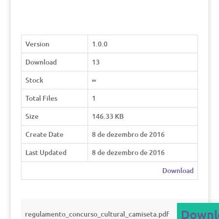
Version
1.0.0
Download
13
Stock
∞
Total Files
1
Size
146.33 KB
Create Date
8 de dezembro de 2016
Last Updated
8 de dezembro de 2016
Download
Downl
regulamento_concurso_cultural_camiseta.pdf