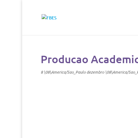
Producao Academic
8 \08\America/Sao_Paulo dezembro \08\America/Sao_