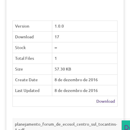
Version
1.0.0
Download
17
Stock
∞
Total Files
1
Size
57.30 KB
Create Date
8 de dezembro de 2016
Last Updated
8 de dezembro de 2016
Download
planejamento_forum_de_ecosol_centro_sul_tocantins-
D
1.pdf