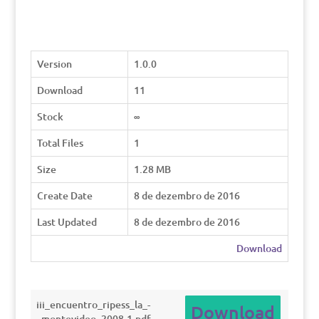
Version
1.0.0
Download
11
Stock
∞
Total Files
1
Size
1.28 MB
Create Date
8 de dezembro de 2016
Last Updated
8 de dezembro de 2016
Download
iii_encuentro_ripess_la_-
Download
_montevideo_2008-1.pdf