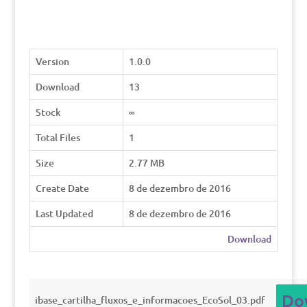
Version
1.0.0
Download
13
Stock
∞
Total Files
1
Size
2.77 MB
Create Date
8 de dezembro de 2016
Last Updated
8 de dezembro de 2016
Download
Do
ibase_cartilha_fluxos_e_informacoes_EcoSol_03.pdf