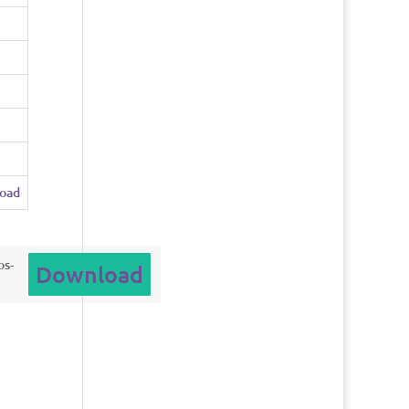
oad
os-
Download