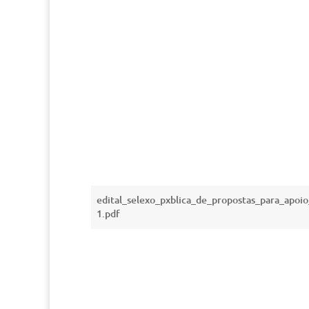
edital_selexo_pxblica_de_propostas_para_apo
1.pdf