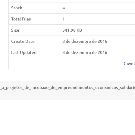
Stock
∞
Total Files
1
Size
341.98 KB
Create Date
8 de dezembro de 2016
Last Updated
8 de dezembro de 2016
Downl
io_a_projetos_de_incubaxo_de_empreendimentos_econxmicos_solidxri