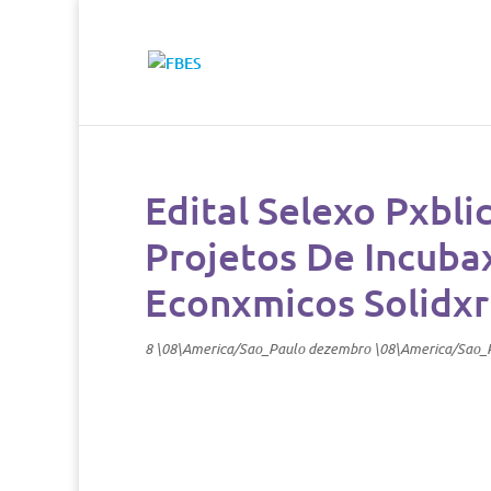
Edital Selexo Pxbli
Projetos De Incub
Econxmicos Solidxr
8 \08\America/Sao_Paulo dezembro \08\America/Sao_