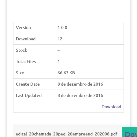
Version
1.0.0
Download
12
Stock
∞
Total Files
1
Size
66.63 KB
Create Date
8 de dezembro de 2016
Last Updated
8 de dezembro de 2016
Download
Do
edital_20chamada_20peq_20empreend_202008.pdf