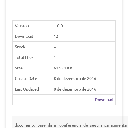
Version
1.0.0
Download
12
Stock
∞
Total Files
1
Size
615.71 KB
Create Date
8 de dezembro de 2016
Last Updated
8 de dezembro de 2016
Download
documento_base_da_iii_conferencia_de_seguranca_alimenta