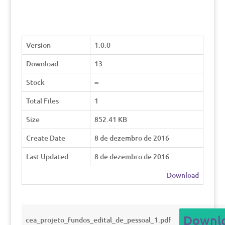
Version
1.0.0
Download
13
Stock
∞
Total Files
1
Size
852.41 KB
Create Date
8 de dezembro de 2016
Last Updated
8 de dezembro de 2016
Download
Downl
cea_projeto_fundos_edital_de_pessoal_1.pdf