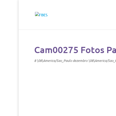
Cam00275 Fotos Pa
8 \08\America/Sao_Paulo dezembro \08\America/Sao_