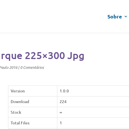
Sobre
rque 225×300 Jpg
Paulo 2016
|
0 Comentários
Version
1.0.0
Download
224
Stock
∞
Total Files
1