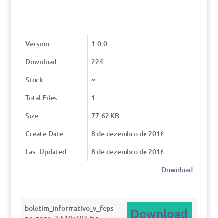
Version
1.0.0
Download
224
Stock
∞
Total Files
1
Size
77.62 KB
Create Date
8 de dezembro de 2016
Last Updated
8 de dezembro de 2016
Download
boletim_informativo_v_feps-
Download
pe_page_2-510x382.jpg