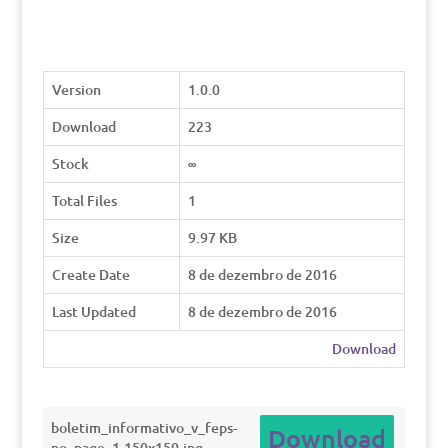
Version
1.0.0
Download
223
Stock
∞
Total Files
1
Size
9.97 KB
Create Date
8 de dezembro de 2016
Last Updated
8 de dezembro de 2016
Download
boletim_informativo_v_feps-
Download
pe_page_1-150x150.jpg