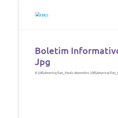
Boletim Informativ
Jpg
8 \08\America/Sao_Paulo dezembro \08\America/Sao_