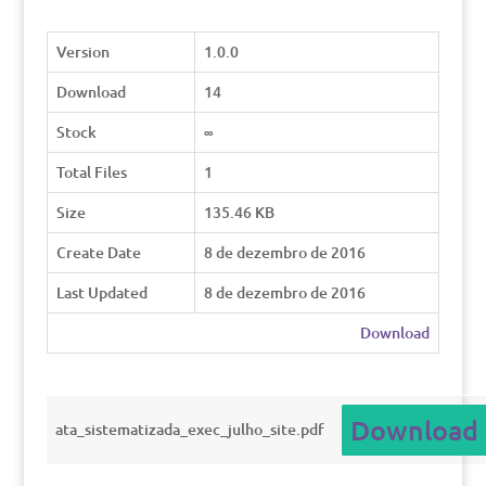
Version
1.0.0
Download
14
Stock
∞
Total Files
1
Size
135.46 KB
Create Date
8 de dezembro de 2016
Last Updated
8 de dezembro de 2016
Download
Download
ata_sistematizada_exec_julho_site.pdf