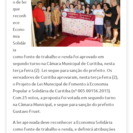
o de lei
que
reconh
ece
Econo
mia
Solidár
ia
como fonte de trabalho e renda foi aprovado em
segundo turno na Câmara Municipal de Curitiba, nesta
terça-feira (2). Lei segue para sanção do prefeito. Os
vereadores de Curitiba aprovaram, nesta terça-feira (2),
o Projeto de Lei Municipal de Fomento à Economia
Popular e Solidária de Curitiba (nº 005.00156.2015).
Com 25 votos, a proposta foi votada em segundo turno
na Câmara Municipal, e segue para sanção do prefeito
Gustavo Fruet.
A lei aprovada deve reconhecer a Economia Solidária
como fonte de trabalho e renda, e definirá atribuições