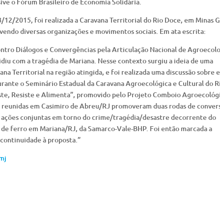
sive o Fórum Brasileiro de Economia Solidária.
/12/2015, foi realizada a Caravana Territorial do Rio Doce, em Minas G
vendo diversas organizações e movimentos sociais. Em ata escrita:
ntro Diálogos e Convergências pela Articulação Nacional de Agroecol
idiu com a tragédia de Mariana. Nesse contexto surgiu a ideia de uma
ana Territorial na região atingida, e foi realizada uma discussão sobre 
rante o Seminário Estadual da Caravana Agroecológica e Cultural do R
xiste, Resiste e Alimenta”, promovido pelo Projeto Comboio Agroecológ
 1 reunidas em Casimiro de Abreu/RJ promoveram duas rodas de conver
ir ações conjuntas em torno do crime/tragédia/desastre decorrente do
 de ferro em Mariana/RJ, da Samarco-Vale-BHP. Foi então marcada a
 continuidade à proposta.”
mj