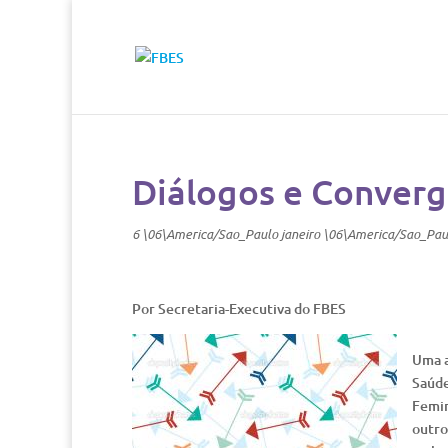
Diálogos e Conver
6 \06\America/Sao_Paulo janeiro \06\America/Sao_Pau
Por Secretaria-Executiva do FBES
Uma a
Saúde
Femin
outro