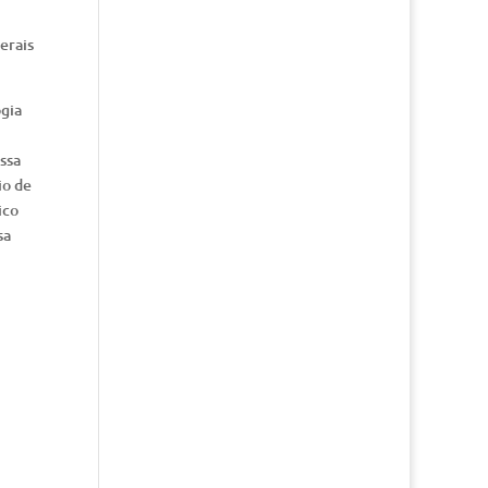
erais
ogia
essa
io de
ico
sa