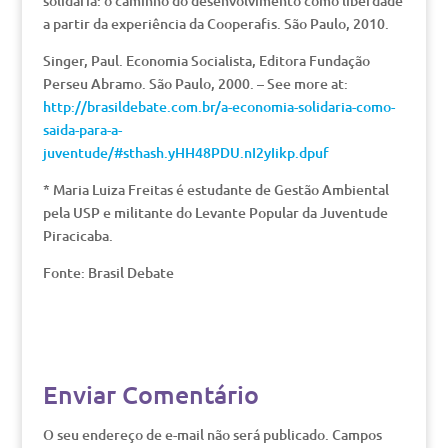
solidária: o caminho do desenvolvimento como liberdade
a partir da experiência da Cooperafis. São Paulo, 2010.
Singer, Paul. Economia Socialista, Editora Fundação
Perseu Abramo. São Paulo, 2000. – See more at:
http://brasildebate.com.br/a-economia-solidaria-como-
saida-para-a-
juventude/#sthash.yHH48PDU.nI2yIikp.dpuf
* Maria Luiza Freitas é estudante de Gestão Ambiental
pela USP e militante do Levante Popular da Juventude
Piracicaba.
Fonte: Brasil Debate
Enviar Comentário
O seu endereço de e-mail não será publicado.
Campos