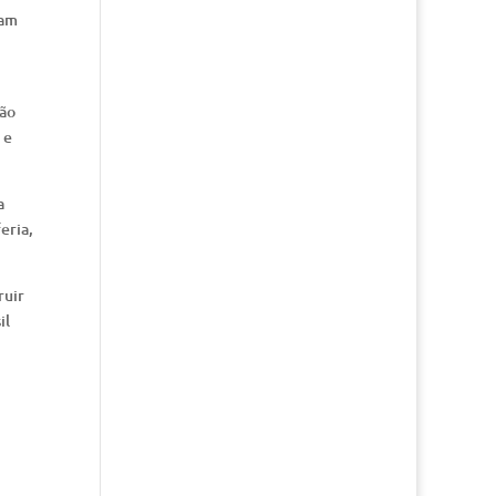
uam
tão
 e
a
eria,
ruir
il