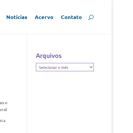
Notícias
Acervo
Contato
Arquivos
Arquivos
is e
eral.
ica