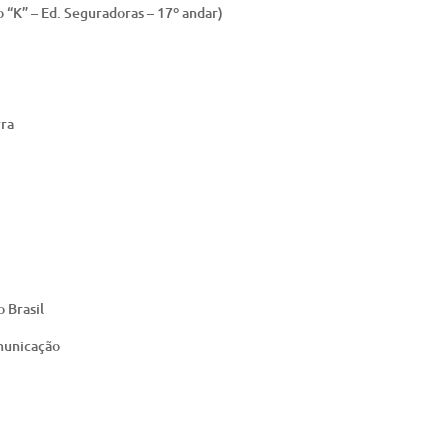
 “K” – Ed. Seguradoras – 17º andar)
rra
 Brasil
municação