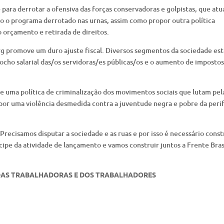
para derrotar a ofensiva das forças conservadoras e golpistas, que at
o o programa derrotado nas urnas, assim como propor outra política
o orçamento e retirada de direitos.
rg promove um duro ajuste fiscal. Diversos segmentos da sociedade es
ocho salarial das/os servidoras/es públicas/os e o aumento de impostos
de uma política de criminalização dos movimentos sociais que lutam pel
por uma violência desmedida contra a juventude negra e pobre da perif
 Precisamos disputar a sociedade e as ruas e por isso é necessário const
cipe da atividade de lançamento e vamos construir juntos a Frente Bras
 DAS TRABALHADORAS E DOS TRABALHADORES