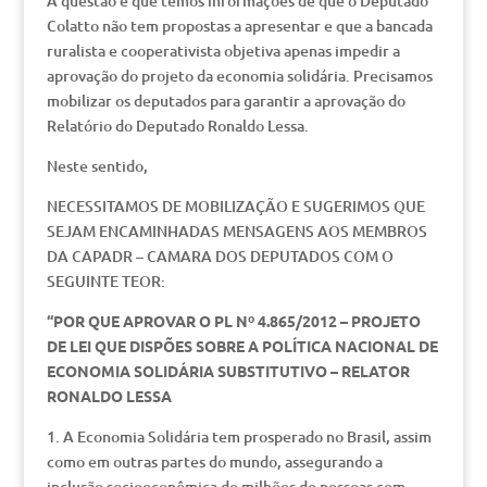
A questão é que temos informações de que o Deputado
Colatto não tem propostas a apresentar e que a bancada
ruralista e cooperativista objetiva apenas impedir a
aprovação do projeto da economia solidária. Precisamos
mobilizar os deputados para garantir a aprovação do
Relatório do Deputado Ronaldo Lessa.
Neste sentido,
NECESSITAMOS DE MOBILIZAÇÃO E SUGERIMOS QUE
SEJAM ENCAMINHADAS MENSAGENS AOS MEMBROS
DA CAPADR – CAMARA DOS DEPUTADOS COM O
SEGUINTE TEOR:
“POR QUE APROVAR O PL Nº 4.865/2012 – PROJETO
DE LEI QUE DISPÕES SOBRE A POLÍTICA NACIONAL DE
ECONOMIA SOLIDÁRIA SUBSTITUTIVO – RELATOR
RONALDO LESSA
1. A Economia Solidária tem prosperado no Brasil, assim
como em outras partes do mundo, assegurando a
inclusão socioeconômica de milhões de pessoas com