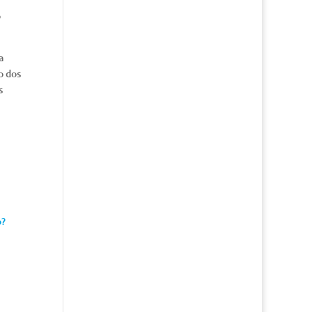
o
a
o dos
s
o?