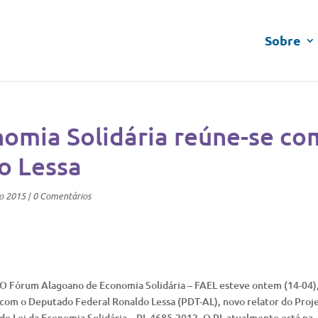
Sobre
omia Solidária reúne-se co
o Lessa
o 2015
|
0 Comentários
O Fórum Alagoano de Economia Solidária – FAEL esteve ontem (14-04)
com o Deputado Federal Ronaldo Lessa (PDT-AL), novo relator do Proj
de Lei da Economia Solidária – PL 4685-2012. O PL atualmente está na