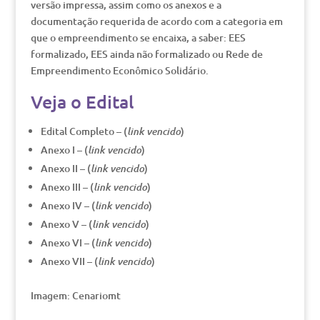
versão impressa, assim como os anexos e a
documentação requerida de acordo com a categoria em
que o empreendimento se encaixa, a saber: EES
formalizado, EES ainda não formalizado ou Rede de
Empreendimento Econômico Solidário.
Veja o Edital
Edital Completo – (
)
link vencido
Anexo I – (
)
link vencido
Anexo II – (
)
link vencido
Anexo III – (
)
link vencido
Anexo IV – (
)
link vencido
Anexo V – (
)
link vencido
Anexo VI – (
)
link vencido
Anexo VII – (
)
link vencido
Imagem: Cenariomt