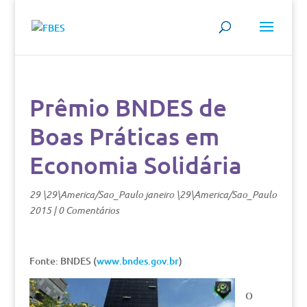
Prêmio BNDES de
Boas Práticas em
Economia Solidária
29 \29\America/Sao_Paulo janeiro \29\America/Sao_Paulo
2015
|
0 Comentários
Fonte: BNDES (
www.bndes.gov.br
)
O