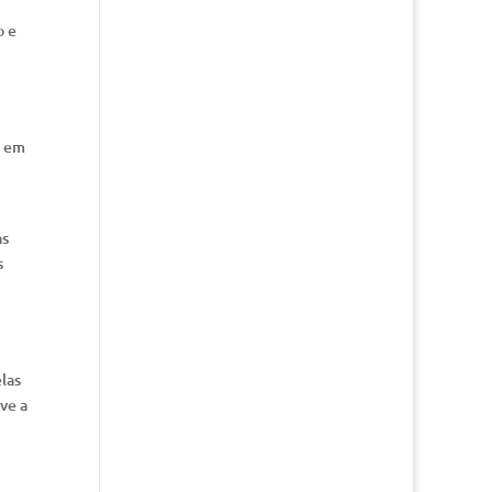
o e
m em
as
s
las
ve a