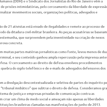
umanos (DDH) e o Sindicato dos Jornalistas do Rio de Janeiro vêm a
 de prisões intimidatórias, pelo cerceamento da liberdade de expressã
inalizar movimentos sociais, organizações políticas, advogados e
ão de 21 ativistas está eivado de ilegalidades e remete ao processo de
íodo da ditadura civil-militar brasileira. As peças acusatórias se baseia
estemunha, que surpreendem pela inventividade na criação de nexos
prova concreta.
 em muitas partes matérias jornalisticas como fonte, levou menos de du
criminal, e seu conteúdo ganhou ampla repercussão pela imprensa ante
efesa. O cerceamento ao direito de defesa envolveu procedimentos
a quebra do sigilo telefônico e de e-mails de advogados defensores dos
m a divulgação descontextualizada e seletiva de partes do inquérito pe
“tribunal midiático” que subtrai o direito de defesa. Consideramos gra
istema de justiça e empresas privadas de comunicação contra as
isam criar um clima de medo social e ameaçam não apenas as liberdades
tituições brasileiras clamadas nas manifestações de junho de 2013.