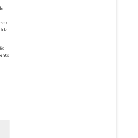
de
esso
icial
são
mento