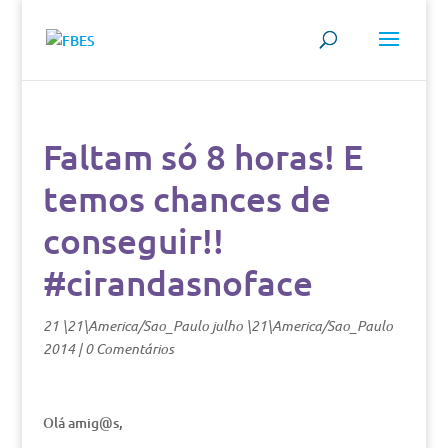
Faltam só 8 horas! E
temos chances de
conseguir!!
#cirandasnoface
21 \21\America/Sao_Paulo julho \21\America/Sao_Paulo
2014
|
0 Comentários
Olá amig@s,