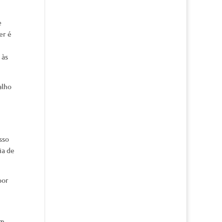
e
er é
 às
alho
sso
ia de
por
em