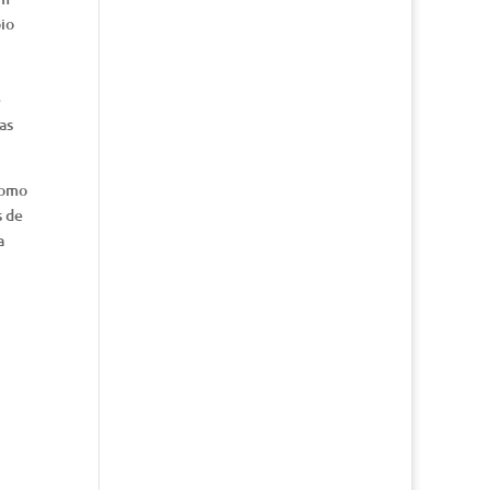
oio
e
as
como
s de
a