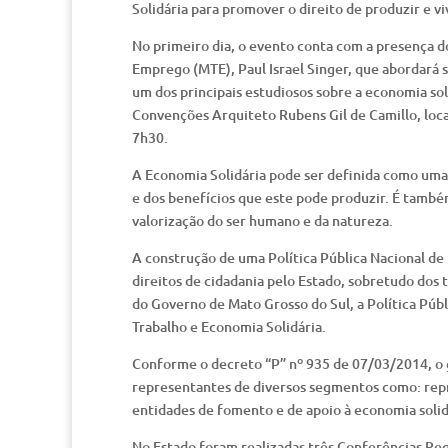
Solidária para promover o direito de produzir e vi
No primeiro dia, o evento conta com a presença do
Emprego (MTE), Paul Israel Singer, que abordará 
um dos principais estudiosos sobre a economia sol
Convenções Arquiteto Rubens Gil de Camillo, local
7h30.
A Economia Solidária pode ser definida como uma
e dos benefícios que este pode produzir. É tamb
valorização do ser humano e da natureza.
A construção de uma Política Pública Nacional d
direitos de cidadania pelo Estado, sobretudo dos
do Governo de Mato Grosso do Sul, a Política Públ
Trabalho e Economia Solidária.
Conforme o decreto “P” nº 935 de 07/03/2014, o 
representantes de diversos segmentos como: repr
entidades de fomento e de apoio à economia soli
No Estado foram realizadas três Conferências Re