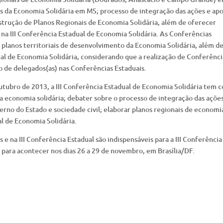
os da Economia Solidária em MS; processo de integração das ações e ap
strução de Planos Regionais de Economia Solidária, além de oferecer
 na III Conferência Estadual de Economia Solidária. As Conferências
planos territoriais de desenvolvimento da Economia Solidária, além d
ual de Economia Solidária, considerando que a realização de Conferênci
ão de delegados(as) nas Conferências Estaduais.
tubro de 2013, a III Conferência Estadual de Economia Solidária tem 
 da economia solidária; debater sobre o processo de integração das açõe
erno do Estado e sociedade civil; elaborar planos regionais de economi
al de Economia Solidária.
e na III Conferência Estadual são indispensáveis para a III Conferência
 para acontecer nos dias 26 a 29 de novembro, em Brasília/DF.