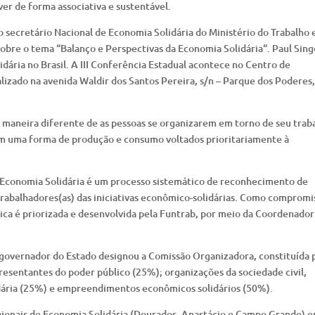
ver de forma associativa e sustentável.
 secretário Nacional de Economia Solidária do Ministério do Trabalho 
sobre o tema “Balanço e Perspectivas da Economia Solidária“. Paul Sing
idária no Brasil. A III Conferência Estadual acontece no Centro de
izado na avenida Waldir dos Santos Pereira, s/n – Parque dos Poderes,
 maneira diferente de as pessoas se organizarem em torno de seu trab
ém uma forma de produção e consumo voltados prioritariamente à
e Economia Solidária é um processo sistemático de reconhecimento de
 trabalhadores(as) das iniciativas econômico-solidárias. Como compromi
ica é priorizada e desenvolvida pela Funtrab, por meio da Coordenador
governador do Estado designou a Comissão Organizadora, constituída 
esentantes do poder público (25%); organizações da sociedade civil,
dária (25%) e empreendimentos econômicos solidários (50%).
gionais de Economia Solidária (Dourados, Anastácio e Campo Grande) 