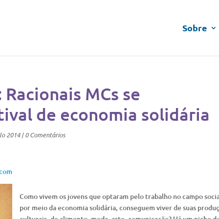
Sobre
 Racionais MCs se
ival de economia solidária
lo 2014
|
0 Comentários
.com
Como vivem os jovens que optaram pelo trabalho no campo socia
por meio da economia solidária, conseguem viver de suas produ
culturais, de alimento, moda, arte, comunicação? Há um nicho d