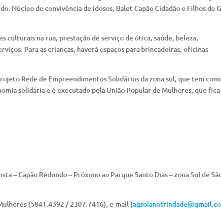
ndo: Núcleo de convivência de idosos, Balet Capão Cidadão e Filhos de 
culturais na rua, prestação de serviço de ótica, saúde, beleza,
rviços. Para as crianças, haverá espaços para brincadeiras, oficinas
 Projeto Rede de Empreendimentos Solidários da zona sul, que tem com
mia solidária e é executado pela União Popular de Mulheres, que fica
ista – Capão Redondo – Próximo ao Parque Santo Dias – zona Sul de Sã
ulheres (5841.4392 / 2307.7416), e-mail (
agsolanotrindade@gmail.c