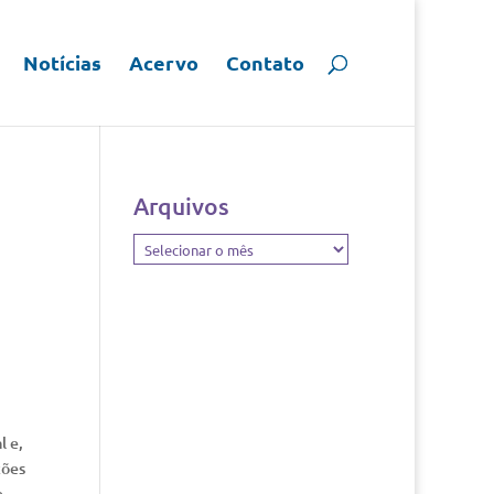
Notícias
Acervo
Contato
Arquivos
Arquivos
l e,
ções
e