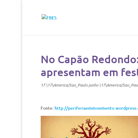
No Capão Redondo:
apresentam em fest
17 \17\America/Sao_Paulo junho \17\America/Sao_Pau
Fonte:
http://periferiaemmovimento.wordpress