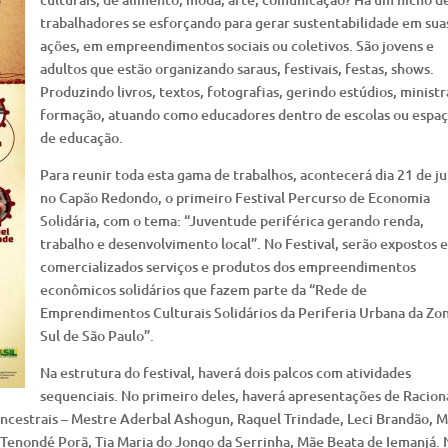
trabalhadores se esforçando para gerar sustentabilidade em sua
ações, em empreendimentos sociais ou coletivos. São jovens e
adultos que estão organizando saraus, festivais, festas, shows.
Produzindo livros, textos, fotografias, gerindo estúdios, minist
formação, atuando como educadores dentro de escolas ou espa
de educação.
Para reunir toda esta gama de trabalhos, acontecerá dia 21 de j
no Capão Redondo, o primeiro Festival Percurso de Economia
Solidária, com o tema: “Juventude periférica gerando renda,
trabalho e desenvolvimento local”. No Festival, serão expostos e
comercializados serviços e produtos dos empreendimentos
econômicos solidários que fazem parte da “Rede de
Emprendimentos Culturais Solidários da Periferia Urbana da Zo
Sul de São Paulo”.
Na estrutura do festival, haverá dois palcos com atividades
sequenciais. No primeiro deles, haverá apresentações de Racion
 Ancestrais – Mestre Aderbal Ashogun, Raquel Trindade, Leci Brandão, 
 Tenondé Porã, Tia Maria do Jongo da Serrinha, Mãe Beata de Iemanjá. 