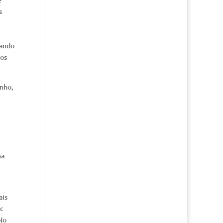
s
rando
ços
unho,
na
ais
Mc
No