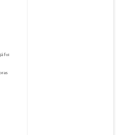
á foi
oras