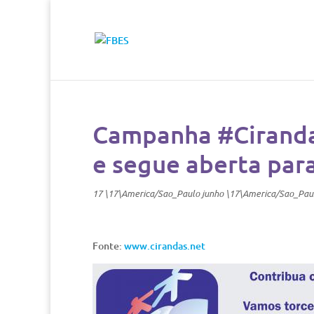
Campanha #Ciranda
e segue aberta par
17 \17\America/Sao_Paulo junho \17\America/Sao_Pau
Fonte:
www.cirandas.net