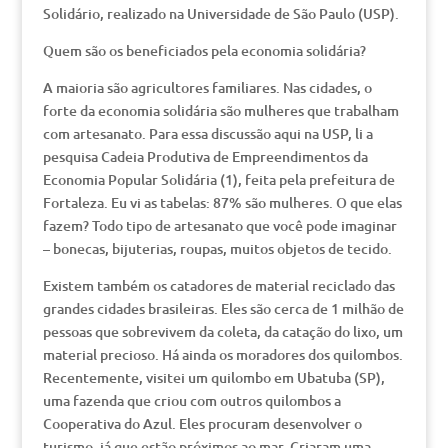
Solidário, realizado na Universidade de São Paulo (USP).
Quem são os beneficiados pela economia solidária?
A maioria são agricultores familiares. Nas cidades, o
forte da economia solidária são mulheres que trabalham
com artesanato. Para essa discussão aqui na USP, li a
pesquisa Cadeia Produtiva de Empreendimentos da
Economia Popular Solidária (1), feita pela prefeitura de
Fortaleza. Eu vi as tabelas: 87% são mulheres. O que elas
fazem? Todo tipo de artesanato que você pode imaginar
– bonecas, bijuterias, roupas, muitos objetos de tecido.
Existem também os catadores de material reciclado das
grandes cidades brasileiras. Eles são cerca de 1 milhão de
pessoas que sobrevivem da coleta, da catação do lixo, um
material precioso. Há ainda os moradores dos quilombos.
Recentemente, visitei um quilombo em Ubatuba (SP),
uma fazenda que criou com outros quilombos a
Cooperativa do Azul. Eles procuram desenvolver o
turismo, já que estão próximos ao mar. Criaram uma