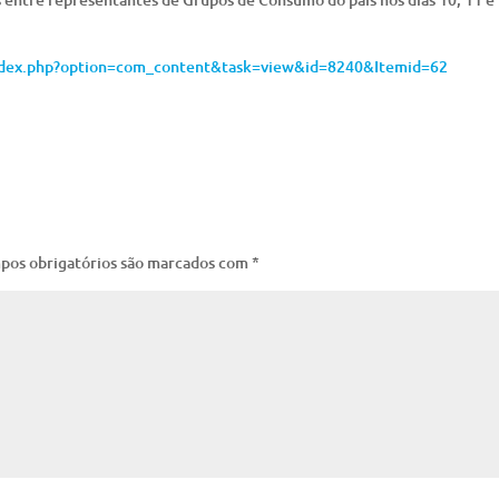
index.php?option=com_content&task=view&id=8240&Itemid=62
pos obrigatórios são marcados com
*