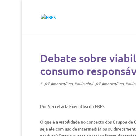
Debate sobre viabil
consumo responsáve
5 \05\America/Sao_Paulo abril \05\America/Sao_Paulo
Por Secretaria Executiva do FBES
O que é a viabilidade no contexto dos
Grupos de 
seja ele com uso de intermediários ou diretament
produto? Estas e outras questões foram debatidas