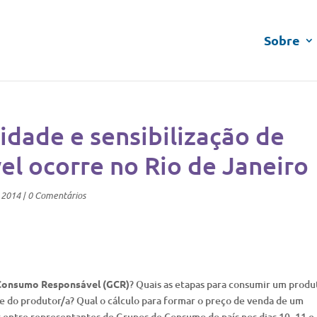
Sobre
idade e sensibilização de
l ocorre no Rio de Janeiro
 2014
|
0 Comentários
Consumo Responsável (GCR)
? Quais as etapas para consumir um produ
e do produtor/a? Qual o cálculo para formar o preço de venda de um
 entre representantes de Grupos de Consumo do país nos dias 10, 11 e