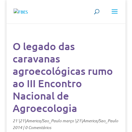
O legado das
caravanas
agroecológicas rumo
ao III Encontro
Nacional de
Agroecologia
21 \21\America/Sao_Paulo março \21\America/Sao_Paulo
2014
|
0 Comentários