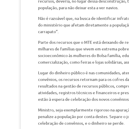
recursos, deveria, no lugar dessa desconstrução,
população, para não deixar esta a ver navios.
Não é razoável que, na busca de identificar infrat
do ministério que afetam diretamente a população
carrapato”.
Parte dos recursos que o MTE está deixando de re
milhares de famílias que vivem em extrema pobr
socioeconômico às mulheres do Bolsa família, edu
comercialização, como feiras e lojas solidárias, a
Lugar do dinheiro público é nas comunidades, ate
convênios, os recursos retornam para os cofres d
resultados na gestão de recursos públicos, compr
atividades, registros técnicos e financeiros e pre
estão à espera de celebração dos novos convênios
Ministro, seja exemplarmente rigoroso na apuraç
penalize a população por conta destes. Separe o jo
celebração de convênios, e o dinheiro se perde.