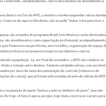
 ter construído , imediatamente, outros mecanismos de atendimento à
ores dentro ou fora do MTE, o ministro resolva suspender várias ativid
. Como se diz aqui no Nordeste, não se pode “matar o boi para tirar o
passar são oriundos do programa Brasil Sem Miséria e estão destinados
eza: são atendimentos como capacitação profissional, acompanhament
cação financeira nas periferias, microcrédito, organização de espaço d
ssistência técnica aos pequenos negócios produtivos e outros.
ndendo a população. Se, até final de novembro, o MTE não celebrar os
a União e tomam outro destino. Existem entidades sérias, com excelent
ovados por meio de vasta documentação de controle (relatórios de
stações de contas), que já foram selecionadas através de editais do MTE
.
ão e na punição de quem “meteu a mão no dinheiro do povo”, mas não
io do trigo. A hora é agora, porque, logo mais, encerra-se o prazo para