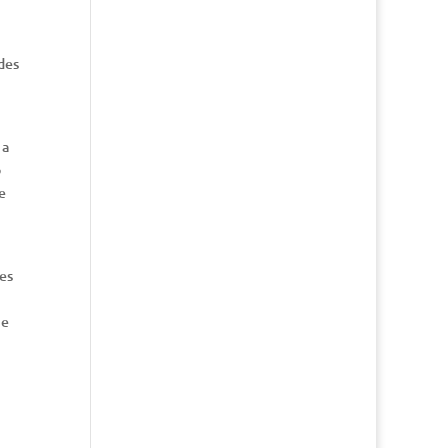
ades
 a
o
e
es
 e