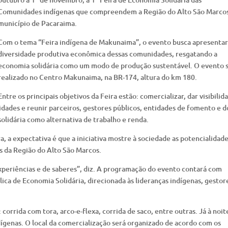
Comunidades indígenas que compreendem a Região do Alto São Marcos
município de Pacaraima.
Com o tema “Feira indígena de Makunaima”, o evento busca apresentar
diversidade produtiva econômica dessas comunidades, resgatando a
economia solidária como um modo de produção sustentável. O evento 
realizado no Centro Makunaima, na BR-174, altura do km 180.
Entre os principais objetivos da Feira estão: comercializar, dar visibilid
idades e reunir parceiros, gestores públicos, entidades de fomento e d
lidária como alternativa de trabalho e renda.
, a expectativa é que a iniciativa mostre à sociedade as potencialidade
 da Região do Alto São Marcos.
periências e de saberes”, diz. A programação do evento contará com
lica de Economia Solidária, direcionada às lideranças indígenas, gestor
orrida com tora, arco-e-flexa, corrida de saco, entre outras. Já à noit
dígenas. O local da comercialização será organizado de acordo com os