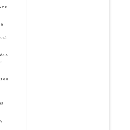
 e o
 a
será
ade a
o
s e a
es
e,