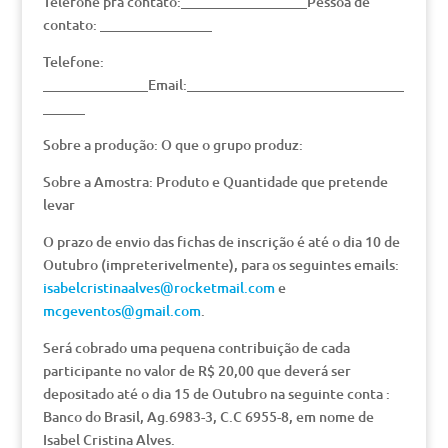
Telefone pra contato:__________________Pessoa de
contato: ________________
Telefone:
_______________Email:_______________________________
______
Sobre a produção: O que o grupo produz:
Sobre a Amostra: Produto e Quantidade que pretende
levar
O prazo de envio das fichas de inscrição é até o dia 10 de
Outubro (impreterivelmente), para os seguintes emails:
isabelcristinaalves@rocketmail.com
e
mcgeventos@gmail.com
.
Será cobrado uma pequena contribuição de cada
participante no valor de R$ 20,00 que deverá ser
depositado até o dia 15 de Outubro na seguinte conta :
Banco do Brasil, Ag.6983-3, C.C 6955-8, em nome de
Isabel Cristina Alves.