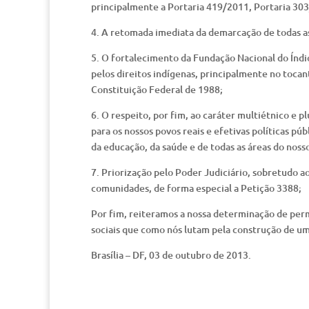
principalmente a Portaria 419/2011, Portaria 30
4. A retomada imediata da demarcação de todas as
5. O fortalecimento da Fundação Nacional do Índi
pelos direitos indígenas, principalmente no toca
Constituição Federal de 1988;
6. O respeito, por fim, ao caráter multiétnico e p
para os nossos povos reais e efetivas políticas pú
da educação, da saúde e de todas as áreas do noss
7. Priorização pelo Poder Judiciário, sobretudo a
comunidades, de forma especial a Petição 3388;
Por fim, reiteramos a nossa determinação de pe
sociais que como nós lutam pela construção de um
Brasília – DF, 03 de outubro de 2013.