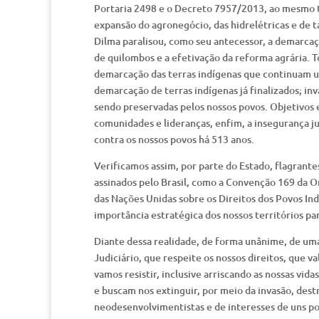
Portaria 2498 e o Decreto 7957/2013, ao mesmo t
expansão do agronegócio, das hidrelétricas e de
Dilma paralisou, como seu antecessor, a demarcaçã
de quilombos e a efetivação da reforma agrária. T
demarcação das terras indígenas que continuam us
demarcação de terras indígenas já finalizados; inv
sendo preservadas pelos nossos povos. Objetivos 
comunidades e lideranças, enfim, a insegurança ju
contra os nossos povos há 513 anos.
Verificamos assim, por parte do Estado, flagrante
assinados pelo Brasil, como a Convenção 169 da O
das Nações Unidas sobre os Direitos dos Povos In
importância estratégica dos nossos territórios p
Diante dessa realidade, de forma unânime, de uma 
Judiciário, que respeite os nossos direitos, que v
vamos resistir, inclusive arriscando as nossas vid
e buscam nos extinguir, por meio da invasão, destr
neodesenvolvimentistas e de interesses de uns p