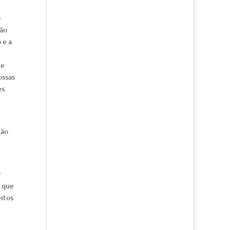
o
ção
 e a
 e
ossas
es
ção
r
s que
eitos