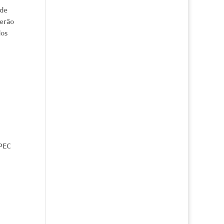
 de
serão
dos
 PEC