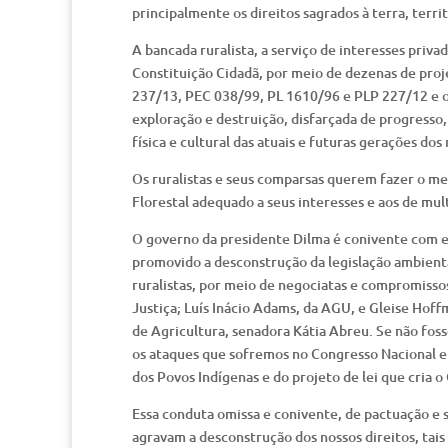
principalmente os direitos sagrados à terra, terri
A bancada ruralista, a serviço de interesses priva
Constituição Cidadã, por meio de dezenas de proj
237/13, PEC 038/99, PL 1610/96 e PLP 227/12 e outr
exploração e destruição, disfarçada de progresso
física e cultural das atuais e futuras gerações dos
Os ruralistas e seus comparsas querem fazer o 
Florestal adequado a seus interesses e aos de mu
O governo da presidente Dilma é conivente com es
promovido a desconstrução da legislação ambienta
ruralistas, por meio de negociatas e compromisso
Justiça; Luís Inácio Adams, da AGU, e Gleise Hoff
de Agricultura, senadora Kátia Abreu. Se não foss
os ataques que sofremos no Congresso Nacional e
dos Povos Indígenas e do projeto de lei que cria o
Essa conduta omissa e conivente, de pactuação e s
agravam a desconstrução dos nossos direitos, tais