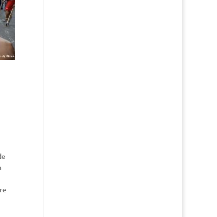
de
m
tre