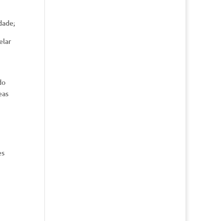
dade;
elar
do
eas
es