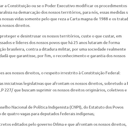
ar a Constituição ou se o Poder Executivo modificar os procedimentos
ralisia na demarcação dos nossos territórios, para nós, essas medidas 
s nossas vidas somente pelo que reza a Carta magna de 1988 e os trata
s nossos direitos.
roteger e desintrusar os nossos territórios, custe o que custar, em
ssados e líderes dos nossos povos que há 25 anos lutaram de forma
ão brasileira, contra a ditadura militar, por uma sociedade realmente
idadã que garantisse, por fim, o reconhecimento e garantia dos nossos
es aos nossos direitos, o respeito irrestrito à Constituição Federal:
s iniciativas legislativas que afrontam os nossos direitos, sobretudo a
 227/ que buscam suprimir os nossos direitos originários, coletivos e
elho Nacional de Política Indigenista (CNPI), do Estatuto dos Povos
 de quatro vagas para deputados federais indígenas;
cretos editados pelo governo Dilma e que afrontam os nossos direitos,