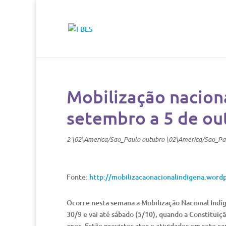
Mobilização nacion
setembro a 5 de ou
2 \02\America/Sao_Paulo outubro \02\America/Sao_Pa
Fonte:
http://mobilizacaonacionalindigena.word
Ocorre nesta semana a Mobilização Nacional Indí
30/9 e vai até sábado (5/10), quando a Constituiç
anos. Estão previstos atos e atividades em sete c