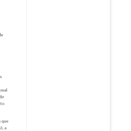
de
s
onal
dir
uto
s que
U, a