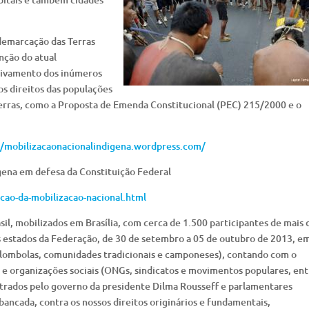
 demarcação das Terras
nção do atual
uivamento dos inúmeros
s direitos das populações
terras, como a Proposta de Emenda Constitucional (PEC) 215/2000 e o
//mobilizacaonacionalindigena.wordpress.com/
gena em defesa da Constituição Federal
cao-da-mobilizacao-nacional.html
sil, mobilizados em Brasília, com cerca de 1.500 participantes de mais 
s estados da Federação, de 30 de setembro a 05 de outubro de 2013, e
lombolas, comunidades tradicionais e camponeses), contando com o
s e organizações sociais (ONGs, sindicatos e movimentos populares, en
strados pelo governo da presidente Dilma Rousseff e parlamentares
bancada, contra os nossos direitos originários e fundamentais,