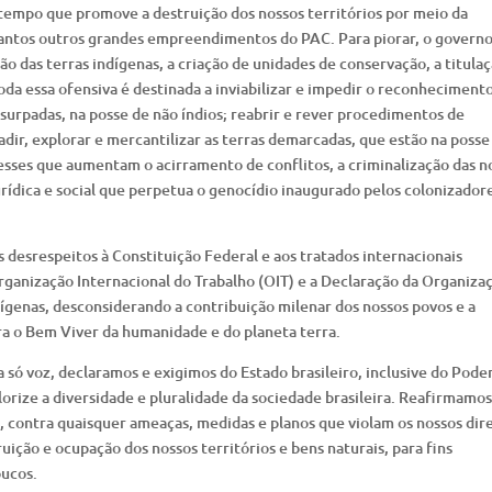
empo que promove a destruição dos nossos territórios por meio da
 tantos outros grandes empreendimentos do PAC. Para piorar, o govern
o das terras indígenas, a criação de unidades de conservação, a titula
oda essa ofensiva é destinada a inviabilizar e impedir o reconhecimento
urpadas, na posse de não índios; reabrir e rever procedimentos de
adir, explorar e mercantilizar as terras demarcadas, que estão na posse
esses que aumentam o acirramento de conflitos, a criminalização das n
rídica e social que perpetua o genocídio inaugurado pelos colonizador
s desrespeitos à Constituição Federal e aos tratados internacionais
rganização Internacional do Trabalho (OIT) e a Declaração da Organiza
dígenas, desconsiderando a contribuição milenar dos nossos povos e a
ara o Bem Viver da humanidade e do planeta terra.
só voz, declaramos e exigimos do Estado brasileiro, inclusive do Pode
alorize a diversidade e pluralidade da sociedade brasileira. Reafirmamo
as, contra quaisquer ameaças, medidas e planos que violam os nossos dir
uição e ocupação dos nossos territórios e bens naturais, para fins
oucos.