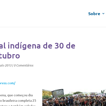
Sobre
al indígena de 30 de
tubro
ulo 2013
|
0 Comentários
press.com/
gena, que começou dia
ão brasileira completa 25
apitais e também cidades