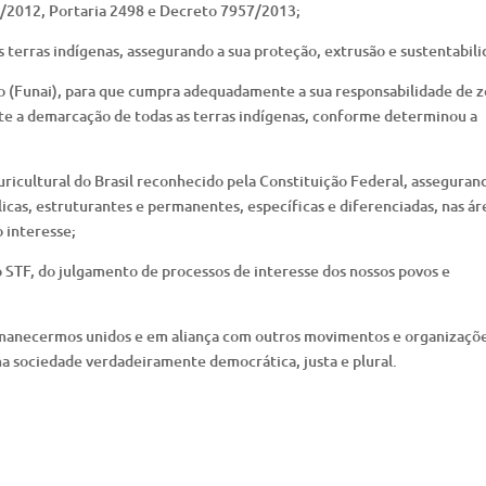
3/2012, Portaria 2498 e Decreto 7957/2013;
 terras indígenas, assegurando a sua proteção, extrusão e sustentabili
o (Funai), para que cumpra adequadamente a sua responsabilidade de z
nte a demarcação de todas as terras indígenas, conforme determinou a
luricultural do Brasil reconhecido pela Constituição Federal, asseguran
blicas, estruturantes e permanentes, específicas e diferenciadas, nas ár
o interesse;
o STF, do julgamento de processos de interesse dos nossos povos e
rmanecermos unidos e em aliança com outros movimentos e organizaçõ
a sociedade verdadeiramente democrática, justa e plural.