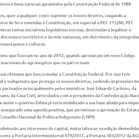
tórios e bens naturais garantidos pela Constituição Federal de 1988.
dos, quer a qualquer custo suprimir os nossos direitos, rasgando a
etos de lei e emendas à Constituição, em especial a PEC 215/00, PEC
as tantas iniciativas legislativas nocivas, destinadas a legalizar a
, dos nossos territórios e da mãe natureza, em detrimento da integrida
 nossos povos e culturas.
mesmo que fizeram no ano de 2012, quando aprovaram um novo Código
ltinacionais do agronegócio que os patrocinam.
sa ofensiva que busca mudar a Constituição Federal. Por isso tem
l e indigenista que protege os nossos direitos, cedendo às pressões do
s pactuados principalmente pelos ministros José Eduardo Cardozo, da
mann, da Casa Civil, articulados com a presidente da Confederação Naci
e assim o governo Dilma já teria mobilizado a sua base aliada para impe
 assegurado uma agenda positiva, que permitisse a aprovação do Estat
 Conselho Nacional de Política Indigenista (CNPI).
ubmissão aos interesses do capital, materializa-se na edição demedida
 como a Portaria Interministerial 419/2011, a Portaria 303/2012 da AG