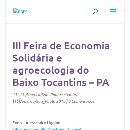
III Feira de Economia
Solidária e
agroecologia do
Baixo Tocantins – PA
11 \11\America/Sao_Paulo setembro
\11\America/Sao_Paulo 2013
|
0 Comentários
Fonte: Alessandro Ugolini
(
alessandro.ugolini@oxfamitalia.org
)