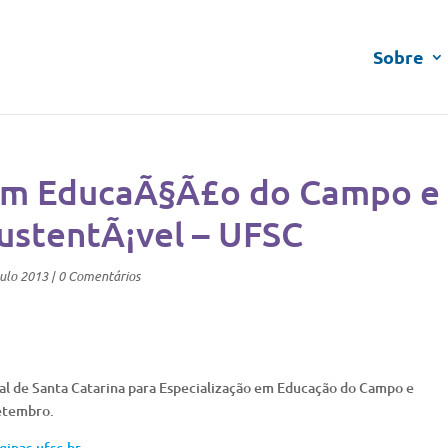
Sobre
em EducaÃ§Ã£o do Campo e
ustentÃ¡vel – UFSC
ulo 2013
|
0 Comentários
ral de Santa Catarina para Especialização em Educação do Campo e
etembro.
inas.ufsc.br