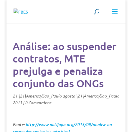
Análise: ao suspender
contratos, MTE
prejulga e penaliza
conjunto das ONGs
21 \21\America/Sao_Paulo agosto \21\America/Sao_Paulo
2013
|
0 Comentários
Fonte:
http://www.aatijupa.org/2013/09/analise-ao-
suspender-contratos-mte.html