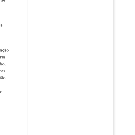
a,
zação
ria
ho,
ras
ião
de