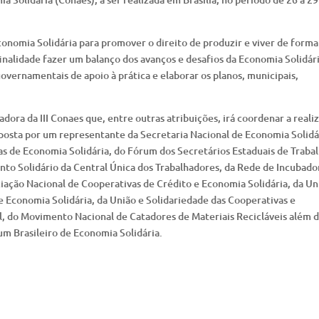
nomia Solidária para promover o direito de produzir e viver de forma
finalidade fazer um balanço dos avanços e desafios da Economia Solidári
vernamentais de apoio à prática e elaborar os planos, municipais,
ora da III Conaes que, entre outras atribuições, irá coordenar a reali
posta por um representante da Secretaria Nacional de Economia Solidá
as de Economia Solidária, do Fórum dos Secretários Estaduais de Trabal
ento Solidário da Central Única dos Trabalhadores, da Rede de Incubado
iação Nacional de Cooperativas de Crédito e Economia Solidária, da Un
e Economia Solidária, da União e Solidariedade das Cooperativas e
, do Movimento Nacional de Catadores de Materiais Recicláveis além 
 Brasileiro de Economia Solidária.