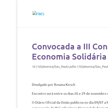
Convocada a III Con
Economia Solidária
16 \16\America/Sao_Paulo julho \16\America/Sao_Pau
Divulgado por Rosana Kirsch
Encontro será entre os dias 26 e 29 de novembro d
O Diário Oficial da União publicou no dia 09/07 a
convocação da III Conferência Nacional de Economia