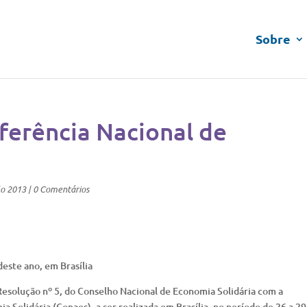
Sobre
ferência Nacional de
lo 2013
|
0 Comentários
este ano, em Brasília
 Resolução nº 5, do Conselho Nacional de Economia Solidária com a
 Solidária (Conaes), a ser realizada em Brasília, no período de 26 a 29