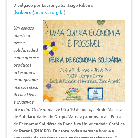
Divulgado por Lourença Santiago Ribeiro
(
lsribeiro@marista.org.br
)
Um espaço
aberto à
arte e
solidariedad
e que oferece
produtos
artesanais,
ecologicame
nte corretos,
decorativos
e criativos
De 06 a 10 de maio, a Rede Marista
até o dia 10 de maio.
de Solidariedade, do Grupo Marista promoveu a II Feira
de Economia Solidária da Pontifica Universidade Católica
do Paraná (PUCPR). Durante toda a semana houve a
exposição de produtos produzidos artesanalmente. O