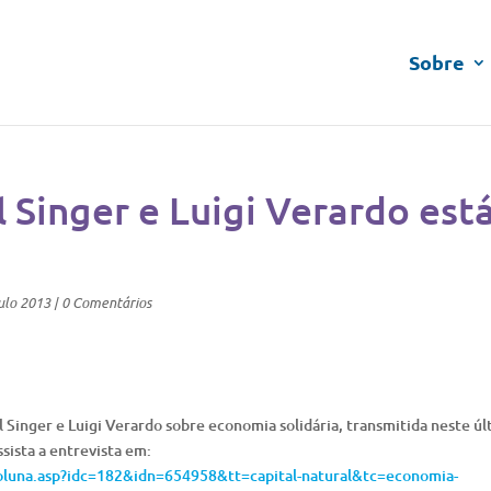
Sobre
 Singer e Luigi Verardo est
ulo 2013
|
0 Comentários
l Singer e Luigi Verardo sobre economia solidária, transmitida neste ú
sista a entrevista em:
coluna.asp?idc=182&idn=654958&tt=capital-natural&tc=economia-