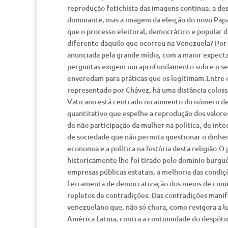
reprodução fetichista das imagens continua: a de
dominante, mas a imagem da eleição do novo Pap
que o processo eleitoral, democrático e popular 
diferente daquilo que ocorreu na Venezuela? Por 
anunciada pela grande mídia, com a maior expect
perguntas exigem um aprofundamento sobre o sent
enveredam para práticas que os legitimam.Entre o
representado por Chávez, há uma distância coloss
Vaticano está centrado no aumento do número de
quantitativo que espelhe a reprodução dos valore
de não participação da mulher na política, de int
de sociedade que não permita questionar o dinhei
economia e a política na história desta religião.
historicamente lhe foi tirado pelo domínio burguês
empresas públicas estatais, a melhoria das condi
ferramenta de democratização dos meios de comu
repletos de contradições. Das contradições manife
venezuelano que, não só chora, como revigora a lu
América Latina, contra a continuidade do despóti