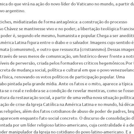
nica do que virá na ação do novo líder do Vaticano no mundo, a partir d
ovo argentino.
iches, midiatizadas de forma antagônica: a construção do processo
 Chávez se mantivesse vivo e no poder; a libertação teológica francis
jo poder é, segundo ele mesmo, humanista e popular.Chega a ser anedóti
mérica Latina figura entre o diabo e o salvador. Imagens cujo sentido é
mata (comunismo), e outro que ressuscita (cristianismo).Dessas imagen
través de seus meios de comunicação, um histórico dever frente a noti
veis de perversão, criada pelos formadores críticos hegemônicos.Por 
reta de mudança social, política e cultural em que o povo venezuelano
 física, renovando os votos políticos de participação popular. Uma
bo pintada pela grande mídia. Ante os fatos e o mito, aparece a típica
-se o real e redobra-se a condição de revelar mentiras, como se foss
itura da restauração social, a partir de uma velha-nova situação política
tuação de crise da Igreja Católica na América Latina e no mundo, há déca
 religiões, além dos fatos cotidianos de abuso de poder de padres, bis
esaparecem enquanto fato social concreto. O discurso de consolidação 
tada por um líder religioso latino-americano, cuja centralidade é a de
oder manipulador da Igreja no cotidiano do povo latino-americano. E a