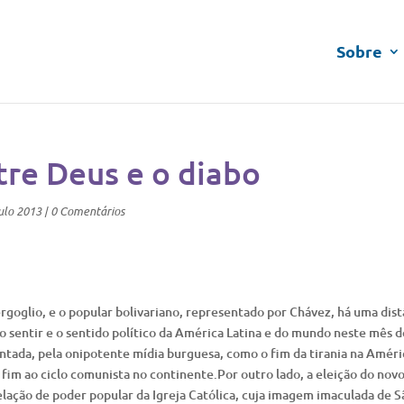
Sobre
tre Deus e o diabo
ulo 2013
|
0 Comentários
rgoglio, e o popular bolivariano, representado por Chávez, há uma dist
 sentir e o sentido político da América Latina e do mundo neste mês d
ntada, pela onipotente mídia burguesa, como o fim da tirania na Améri
r fim ao ciclo comunista no continente.Por outro lado, a eleição do nov
ação de poder popular da Igreja Católica, cuja imagem imaculada de S