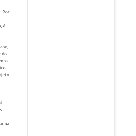
: Por
, é
iano,
r do
ento
ico
ojeto
l
s
ar na