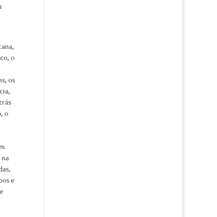
a
cana,
co, o
s, os
cia,
trás
, o
em
 na
das,
pos e
de