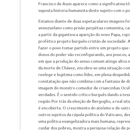
Francisco de Assis aparece como a significativa tô
suposta historia humanista deste sujeito com o p
Estamos diante de duas espetaculares imagens-fet
venezuelano como prisão perpétua comunista, caso
a partir da gigantesca aparição do novo Papa, cu
profético projeto burguês-cristão de sociedade: A
fazer o povo tomar partido entre um projeto que 
donos do poder vão reconfigurando, aos poucos, a
em que a produção do senso comum atinge altos ní
da morte de Chávez, encobre-se uma situação conc
reelege e legitima como líder, em plena despedida
constatação que não combina com a fantasia de dia
imagem do monstro comedor de criancinhas.Oculta
verdades. É o sentido crítico burguês dando a tess
região.Por trás da eleição de Bergoglio, a real si
é encoberta. O crescimento do ateísmo e de outras
outros sujeitos da cúpula política do Vaticano, d
uma política evangelizadora mais humana, represen
cuidar dos pobres, mostra a perigosa relação de p