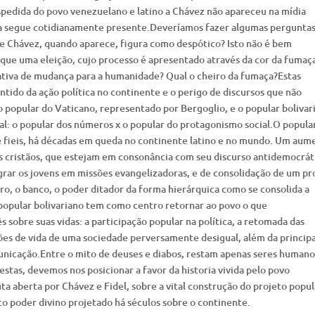
spedida do povo venezuelano e latino a Chávez não apareceu na mídia
a segue cotidianamente presente.Deveríamos fazer algumas perguntas
de Chávez, quando aparece, figura como despótico? Isto não é bem
que uma eleição, cujo processo é apresentado através da cor da fumaça
ativa de mudança para a humanidade? Qual o cheiro da fumaça?Estas
ido da ação política no continente e o perigo de discursos que não
 popular do Vaticano, representado por Bergoglio, e o popular bolivar
al: o popular dos números x o popular do protagonismo social.O popula
 fieis, há décadas em queda no continente latino e no mundo. Um aum
s cristãos, que estejam em consonância com seu discurso antidemocrát
egrar os jovens em missões evangelizadoras, e de consolidação de um pr
ro, o banco, o poder ditador da forma hierárquica como se consolida a
O popular bolivariano tem como centro retornar ao povo o que
 sobre suas vidas: a participação popular na política, a retomada das
ções de vida de uma sociedade perversamente desigual, além da principa
nicação.Entre o mito de deuses e diabos, restam apenas seres humano
stas, devemos nos posicionar a favor da historia vivida pelo povo
ta aberta por Chávez e Fidel, sobre a vital construção do projeto popul
co poder divino projetado há séculos sobre o continente.